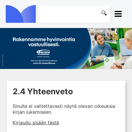
ETUSIVU
1. Farmakokinetiikan käsitteet
KIRJASTO
ja sovellutukset lääkehoitoon
2. Lääkkeiden antotavat
OHJEET
2.1 Johdanto
KIRJAUDU SISÄÄN
2.2 Enteraalinen lääkkeiden
annostelu
2.4 Yhteenveto
2.3 Parenteraalinen
annostelu
Sinulla ei valitettavasti näytä olevan oikeuksia
kirjan lukemiseen.
2.4 Yhteenveto
2.5 Kirjallisuutta
Kirjaudu sisään tästä