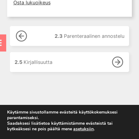
3. Lääkeaineen pitoisuuden ja
Osta lukuoikeus
vaikutuksen suhde
4. Lääkeaineiden haitalliset
yhteisvaikutukset
5. Farmakogeneettiset
2.3
Parenteraalinen annostelu
yksilövaihtelut
6. Lääkeaineiden
pitoisuusmittaukset
2.5
Kirjallisuutta
7. Lääkehoidon erityispiirteet
lapsilla
8. Uusi painos: Lääkehoito
raskauden ja imetyksen aikana
9. Lääkehoidon erityispiirteet
vanhuksilla
10. Lääkkeiden käyttö
Käytämme sivustollamme evästeitä käyttökokemuksesi
munuaisten vajaatoiminnassa
parantamiseksi.
Saadaksesi lisätietoa käyttämistämme evästeistä tai
11. Lääkkeiden käyttö
kytkeäksesi ne pois päältä mene
asetuksiin
.
maksatautien yhteydessä
Anna palautetta