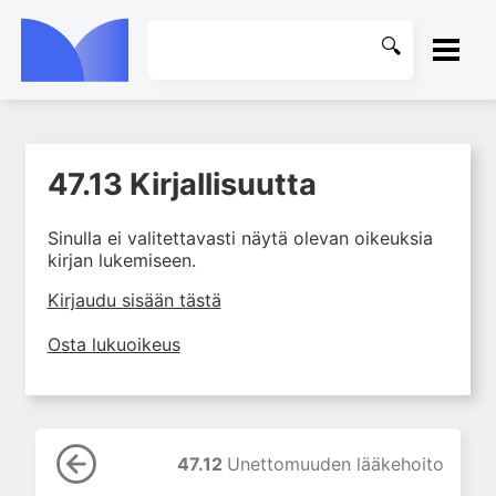
ETUSIVU
47.13 Kirjallisuutta
1. Farmakokinetiikan käsitteet
KIRJASTO
ja sovellutukset lääkehoitoon
Sinulla ei valitettavasti näytä olevan oikeuksia
2. Lääkkeiden antotavat
OHJEET
kirjan lukemiseen.
3. Lääkeaineen pitoisuuden ja
vaikutuksen suhde
KIRJAUDU SISÄÄN
Kirjaudu sisään tästä
4. Lääkeaineiden haitalliset
Osta lukuoikeus
yhteisvaikutukset
5. Farmakogeneettiset
yksilövaihtelut
6. Lääkeaineiden
pitoisuusmittaukset
47.12
Unettomuuden lääkehoito