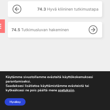
7. Lääkehoidon erityispiirteet
lapsilla
74.3
Hyvä kliininen tutkimustapa
8. Uusi painos: Lääkehoito
raskauden ja imetyksen aikana
9. Lääkehoidon erityispiirteet
vanhuksilla
74.5
Tutkimusluvan hakeminen
10. Lääkkeiden käyttö
munuaisten vajaatoiminnassa
11. Lääkkeiden käyttö
maksatautien yhteydessä
12. Oheissairauksien vaikutus
lääkehoitoon
13. Hoitomyöntyvyydestä
Käytämme sivustollamme evästeitä käyttökokemuksesi
omahoidon tukemiseen
parantamiseksi.
Saadaksesi lisätietoa käyttämistämme evästeistä tai
14. Uusi painos: Lääkkeen
kytkeäksesi ne pois päältä mene
asetuksiin
.
rationaalinen valinta ja
Anna palautetta
määrääminen
Tietosuojaseloste
Hyväksy
15. Lääkkeiden kulutus ja
Käyttöehdot
lääkekorvaukset