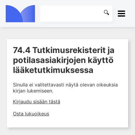
ETUSIVU
74.4 Tutkimusrekisterit ja
1. Farmakokinetiikan käsitteet
KIRJASTO
ja sovellutukset lääkehoitoon
potilasasiakirjojen käyttö
2. Lääkkeiden antotavat
OHJEET
lääketutkimuksessa
3. Lääkeaineen pitoisuuden ja
vaikutuksen suhde
KIRJAUDU SISÄÄN
Sinulla ei valitettavasti näytä olevan oikeuksia
4. Lääkeaineiden haitalliset
kirjan lukemiseen.
yhteisvaikutukset
Kirjaudu sisään tästä
5. Farmakogeneettiset
yksilövaihtelut
Osta lukuoikeus
6. Lääkeaineiden
pitoisuusmittaukset