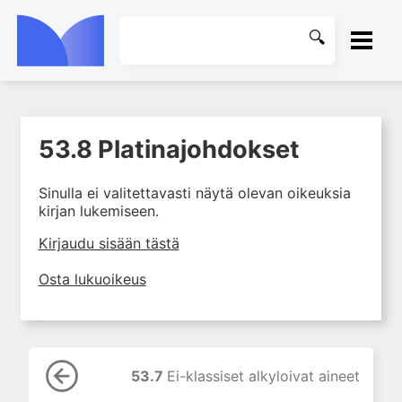
ETUSIVU
53.8 Platinajohdokset
1. Farmakokinetiikan käsitteet
KIRJASTO
ja sovellutukset lääkehoitoon
Sinulla ei valitettavasti näytä olevan oikeuksia
2. Lääkkeiden antotavat
OHJEET
kirjan lukemiseen.
3. Lääkeaineen pitoisuuden ja
vaikutuksen suhde
KIRJAUDU SISÄÄN
Kirjaudu sisään tästä
4. Lääkeaineiden haitalliset
Osta lukuoikeus
yhteisvaikutukset
5. Farmakogeneettiset
yksilövaihtelut
6. Lääkeaineiden
pitoisuusmittaukset
53.7
Ei-klassiset alkyloivat aineet