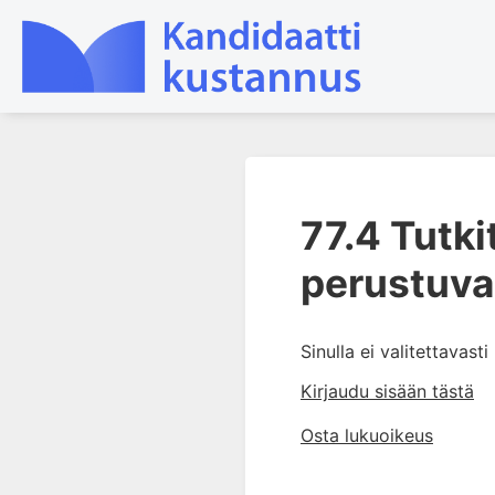
1. Farmakokinetiikan käsitteet
ja sovellutukset lääkehoitoon
77.4 Tutki
2. Lääkkeiden antotavat
perustuv
3. Lääkeaineen pitoisuuden ja
vaikutuksen suhde
4. Lääkeaineiden haitalliset
Sinulla ei valitettavast
yhteisvaikutukset
Kirjaudu sisään tästä
5. Farmakogeneettiset
yksilövaihtelut
Osta lukuoikeus
6. Lääkeaineiden
pitoisuusmittaukset