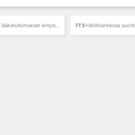
lääketutkimukset erityisryhmissä
77.5
Hätätilanteissa suoritettavat kliinis