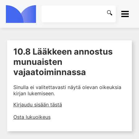
ETUSIVU
10.8 Lääkkeen annostus
1. Farmakokinetiikan käsitteet
KIRJASTO
ja sovellutukset lääkehoitoon
munuaisten
2. Lääkkeiden antotavat
OHJEET
vajaatoiminnassa
3. Lääkeaineen pitoisuuden ja
vaikutuksen suhde
KIRJAUDU SISÄÄN
Sinulla ei valitettavasti näytä olevan oikeuksia
4. Lääkeaineiden haitalliset
kirjan lukemiseen.
yhteisvaikutukset
Kirjaudu sisään tästä
5. Farmakogeneettiset
yksilövaihtelut
Osta lukuoikeus
6. Lääkeaineiden
pitoisuusmittaukset