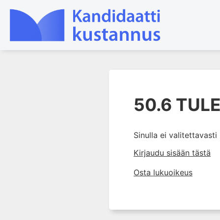
1. Farmakokinetiikan käsitteet
ja sovellutukset lääkehoitoon
50.6 TULE
2. Lääkkeiden antotavat
3. Lääkeaineen pitoisuuden ja
Sinulla ei valitettavast
vaikutuksen suhde
Kirjaudu sisään tästä
4. Lääkeaineiden haitalliset
yhteisvaikutukset
Osta lukuoikeus
5. Farmakogeneettiset
yksilövaihtelut
6. Lääkeaineiden
pitoisuusmittaukset