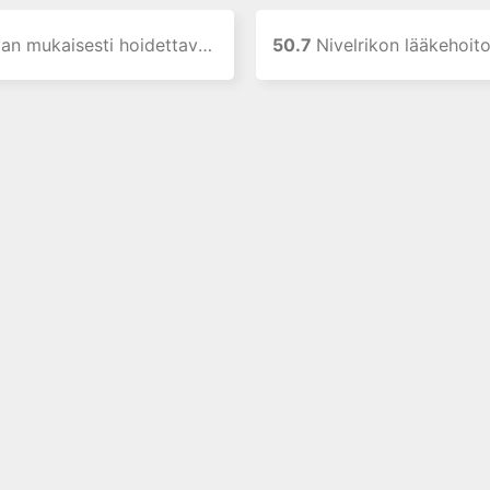
mukaisesti hoidettavat niveltulehdukset
50.7
Nivelrikon lääkehoit