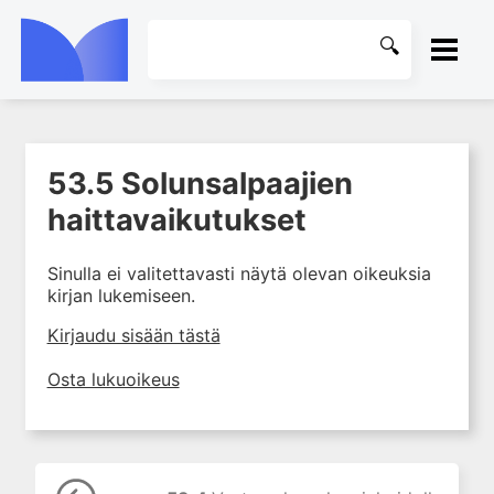
ETUSIVU
53.5 Solunsalpaajien
1. Farmakokinetiikan käsitteet
KIRJASTO
ja sovellutukset lääkehoitoon
haittavaikutukset
2. Lääkkeiden antotavat
OHJEET
Sinulla ei valitettavasti näytä olevan oikeuksia
3. Lääkeaineen pitoisuuden ja
kirjan lukemiseen.
vaikutuksen suhde
KIRJAUDU SISÄÄN
4. Lääkeaineiden haitalliset
Kirjaudu sisään tästä
yhteisvaikutukset
Osta lukuoikeus
5. Farmakogeneettiset
yksilövaihtelut
6. Lääkeaineiden
pitoisuusmittaukset