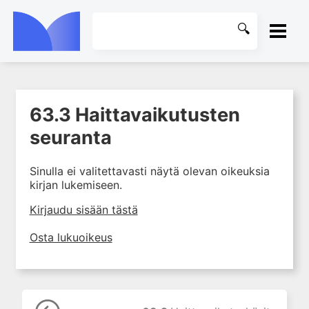
ETUSIVU
63.3 Haittavaikutusten
1. Farmakokinetiikan käsitteet
KIRJASTO
ja sovellutukset lääkehoitoon
seuranta
2. Lääkkeiden antotavat
OHJEET
Sinulla ei valitettavasti näytä olevan oikeuksia
3. Lääkeaineen pitoisuuden ja
kirjan lukemiseen.
vaikutuksen suhde
KIRJAUDU SISÄÄN
4. Lääkeaineiden haitalliset
Kirjaudu sisään tästä
yhteisvaikutukset
Osta lukuoikeus
5. Farmakogeneettiset
yksilövaihtelut
6. Lääkeaineiden
pitoisuusmittaukset