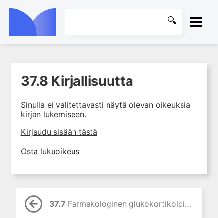
ETUSIVU
37.8 Kirjallisuutta
1. Farmakokinetiikan käsitteet
KIRJASTO
ja sovellutukset lääkehoitoon
Sinulla ei valitettavasti näytä olevan oikeuksia
2. Lääkkeiden antotavat
OHJEET
kirjan lukemiseen.
3. Lääkeaineen pitoisuuden ja
vaikutuksen suhde
KIRJAUDU SISÄÄN
Kirjaudu sisään tästä
4. Lääkeaineiden haitalliset
Osta lukuoikeus
yhteisvaikutukset
5. Farmakogeneettiset
yksilövaihtelut
6. Lääkeaineiden
pitoisuusmittaukset
37.7
Farmakologinen glukokortikoidihoito ja glukokortikoidilama