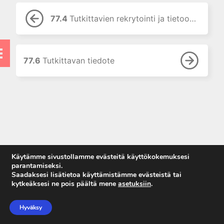
7. Lääkehoidon erityispiirteet
lapsilla
77.4
Tutkittavien rekrytointi ja tietoon perustuva suostumus
8. Uusi painos: Lääkehoito
raskauden ja imetyksen aikana
9. Lääkehoidon erityispiirteet
vanhuksilla
77.6
Tutkittavan tiedote
10. Lääkkeiden käyttö
munuaisten vajaatoiminnassa
11. Lääkkeiden käyttö
maksatautien yhteydessä
12. Oheissairauksien vaikutus
lääkehoitoon
13. Hoitomyöntyvyydestä
Käytämme sivustollamme evästeitä käyttökokemuksesi
omahoidon tukemiseen
parantamiseksi.
Saadaksesi lisätietoa käyttämistämme evästeistä tai
14. Uusi painos: Lääkkeen
kytkeäksesi ne pois päältä mene
asetuksiin
.
rationaalinen valinta ja
Anna palautetta
määrääminen
Tietosuojaseloste
Hyväksy
15. Lääkkeiden kulutus ja
Käyttöehdot
lääkekorvaukset