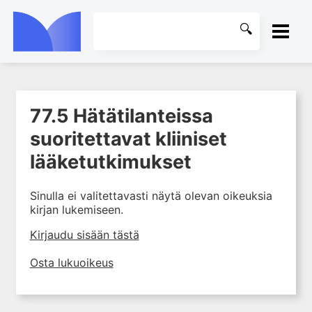
ETUSIVU
77.5 Hätätilanteissa
1. Farmakokinetiikan käsitteet
KIRJASTO
ja sovellutukset lääkehoitoon
suoritettavat kliiniset
2. Lääkkeiden antotavat
OHJEET
lääketutkimukset
3. Lääkeaineen pitoisuuden ja
vaikutuksen suhde
KIRJAUDU SISÄÄN
Sinulla ei valitettavasti näytä olevan oikeuksia
4. Lääkeaineiden haitalliset
kirjan lukemiseen.
yhteisvaikutukset
Kirjaudu sisään tästä
5. Farmakogeneettiset
yksilövaihtelut
Osta lukuoikeus
6. Lääkeaineiden
pitoisuusmittaukset