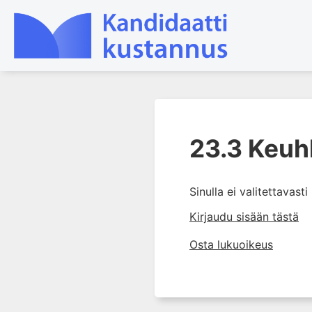
1. Farmakokinetiikan käsitteet
ja sovellutukset lääkehoitoon
23.3 Keuh
2. Lääkkeiden antotavat
3. Lääkeaineen pitoisuuden ja
Sinulla ei valitettavast
vaikutuksen suhde
Kirjaudu sisään tästä
4. Lääkeaineiden haitalliset
yhteisvaikutukset
Osta lukuoikeus
5. Farmakogeneettiset
yksilövaihtelut
6. Lääkeaineiden
pitoisuusmittaukset