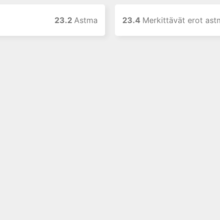
23.2
Astma
23.4
Merkittävät erot astman ja keuhkoahtaumataudin patogeneesiss