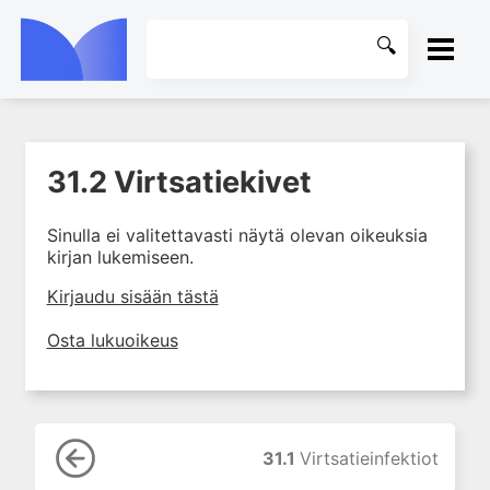
ETUSIVU
31.2 Virtsatiekivet
1. Farmakokinetiikan käsitteet
KIRJASTO
ja sovellutukset lääkehoitoon
Sinulla ei valitettavasti näytä olevan oikeuksia
2. Lääkkeiden antotavat
OHJEET
kirjan lukemiseen.
3. Lääkeaineen pitoisuuden ja
vaikutuksen suhde
KIRJAUDU SISÄÄN
Kirjaudu sisään tästä
4. Lääkeaineiden haitalliset
Osta lukuoikeus
yhteisvaikutukset
5. Farmakogeneettiset
yksilövaihtelut
6. Lääkeaineiden
pitoisuusmittaukset
31.1
Virtsatieinfektiot