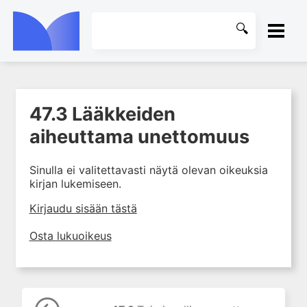
ETUSIVU
47.3 Lääkkeiden
1. Farmakokinetiikan käsitteet
KIRJASTO
ja sovellutukset lääkehoitoon
aiheuttama unettomuus
2. Lääkkeiden antotavat
OHJEET
Sinulla ei valitettavasti näytä olevan oikeuksia
3. Lääkeaineen pitoisuuden ja
kirjan lukemiseen.
vaikutuksen suhde
KIRJAUDU SISÄÄN
4. Lääkeaineiden haitalliset
Kirjaudu sisään tästä
yhteisvaikutukset
Osta lukuoikeus
5. Farmakogeneettiset
yksilövaihtelut
6. Lääkeaineiden
pitoisuusmittaukset