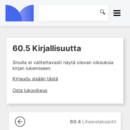
ETUSIVU
60.5 Kirjallisuutta
1. Farmakokinetiikan käsitteet
KIRJASTO
ja sovellutukset lääkehoitoon
Sinulla ei valitettavasti näytä olevan oikeuksia
2. Lääkkeiden antotavat
OHJEET
kirjan lukemiseen.
3. Lääkeaineen pitoisuuden ja
vaikutuksen suhde
KIRJAUDU SISÄÄN
Kirjaudu sisään tästä
4. Lääkeaineiden haitalliset
Osta lukuoikeus
yhteisvaikutukset
5. Farmakogeneettiset
yksilövaihtelut
6. Lääkeaineiden
pitoisuusmittaukset
60.4
Lihasrelaksantit