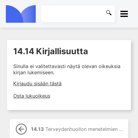
ETUSIVU
14.14 Kirjallisuutta
1. Farmakokinetiikan käsitteet
KIRJASTO
ja sovellutukset lääkehoitoon
Sinulla ei valitettavasti näytä olevan oikeuksia
2. Lääkkeiden antotavat
OHJEET
kirjan lukemiseen.
3. Lääkeaineen pitoisuuden ja
vaikutuksen suhde
KIRJAUDU SISÄÄN
Kirjaudu sisään tästä
4. Lääkeaineiden haitalliset
Osta lukuoikeus
yhteisvaikutukset
5. Farmakogeneettiset
yksilövaihtelut
6. Lääkeaineiden
pitoisuusmittaukset
14.13
Terveydenhuollon menetelmien arviointi (HTA)