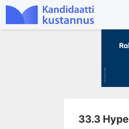
1. Farmakokinetiikan käsitteet
ja sovellutukset lääkehoitoon
2. Lääkkeiden antotavat
3. Lääkeaineen pitoisuuden ja
vaikutuksen suhde
4. Lääkeaineiden haitalliset
yhteisvaikutukset
5. Farmakogeneettiset
yksilövaihtelut
33.3 Hype
6. Lääkeaineiden
pitoisuusmittaukset