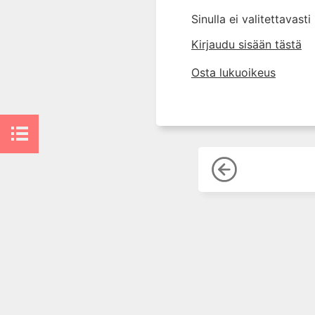
7. Lääkehoidon erityispiirteet
Sinulla ei valitettavast
lapsilla
Kirjaudu sisään tästä
8. Uusi painos: Lääkehoito
raskauden ja imetyksen aikana
Osta lukuoikeus
9. Lääkehoidon erityispiirteet
vanhuksilla
10. Lääkkeiden käyttö
munuaisten vajaatoiminnassa
11. Lääkkeiden käyttö
maksatautien yhteydessä
12. Oheissairauksien vaikutus
lääkehoitoon
13. Hoitomyöntyvyydestä
omahoidon tukemiseen
14. Uusi painos: Lääkkeen
rationaalinen valinta ja
määrääminen
15. Lääkkeiden kulutus ja