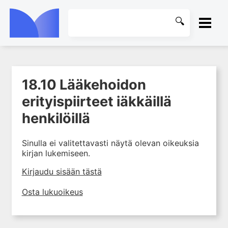
ETUSIVU
18.10 Lääkehoidon
1. Farmakokinetiikan käsitteet
KIRJASTO
ja sovellutukset lääkehoitoon
erityispiirteet iäkkäillä
2. Lääkkeiden antotavat
OHJEET
henkilöillä
3. Lääkeaineen pitoisuuden ja
vaikutuksen suhde
KIRJAUDU SISÄÄN
Sinulla ei valitettavasti näytä olevan oikeuksia
4. Lääkeaineiden haitalliset
kirjan lukemiseen.
yhteisvaikutukset
Kirjaudu sisään tästä
5. Farmakogeneettiset
yksilövaihtelut
Osta lukuoikeus
6. Lääkeaineiden
pitoisuusmittaukset