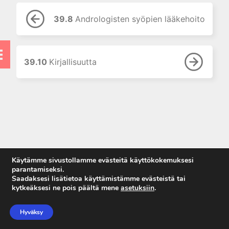
7. Lääkehoidon erityispiirteet
lapsilla
39.8
Andrologisten syöpien lääkehoito
8. Uusi painos: Lääkehoito
raskauden ja imetyksen aikana
9. Lääkehoidon erityispiirteet
vanhuksilla
39.10
Kirjallisuutta
10. Lääkkeiden käyttö
munuaisten vajaatoiminnassa
11. Lääkkeiden käyttö
maksatautien yhteydessä
12. Oheissairauksien vaikutus
lääkehoitoon
13. Hoitomyöntyvyydestä
Käytämme sivustollamme evästeitä käyttökokemuksesi
omahoidon tukemiseen
parantamiseksi.
Saadaksesi lisätietoa käyttämistämme evästeistä tai
14. Uusi painos: Lääkkeen
kytkeäksesi ne pois päältä mene
asetuksiin
.
rationaalinen valinta ja
Anna palautetta
määrääminen
Tietosuojaseloste
Hyväksy
15. Lääkkeiden kulutus ja
Käyttöehdot
lääkekorvaukset