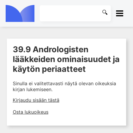
ETUSIVU
39.9 Andrologisten
1. Farmakokinetiikan käsitteet
KIRJASTO
ja sovellutukset lääkehoitoon
lääkkeiden ominaisuudet ja
2. Lääkkeiden antotavat
OHJEET
käytön periaatteet
3. Lääkeaineen pitoisuuden ja
vaikutuksen suhde
KIRJAUDU SISÄÄN
Sinulla ei valitettavasti näytä olevan oikeuksia
4. Lääkeaineiden haitalliset
kirjan lukemiseen.
yhteisvaikutukset
Kirjaudu sisään tästä
5. Farmakogeneettiset
yksilövaihtelut
Osta lukuoikeus
6. Lääkeaineiden
pitoisuusmittaukset