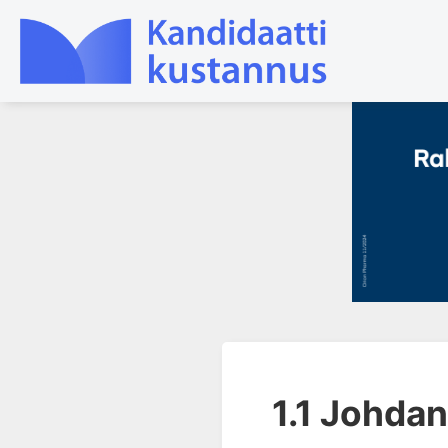
1. Farmakokinetiikan käsitteet
ja sovellutukset lääkehoitoon
1.1 Johdanto
1.2 Biologinen hyötyosuus
1.3 Alkureitin metabolia
1.4 Alkureitin metabolian
seuraukset
1.5 Ekstraktiosuhde
1.6 Jakautumistilavuus
1.1 Johda
1.7 Sitoutuminen plasman