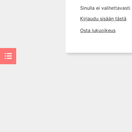
proteiineihin
Sinulla ei valitettavast
1.8 Puoliintumisaika
Kirjaudu sisään tästä
1.9 Kumuloituminen
1.10 Puhdistuma
Osta lukuoikeus
1.11 Annoksesta riippuvainen
farmakokinetiikka
1.12 Kyllästysannos ja
ylläpitoannos
1.13 Kirjallisuutta
2. Lääkkeiden antotavat
3. Lääkeaineen pitoisuuden ja
vaikutuksen suhde
4. Lääkeaineiden haitalliset
yhteisvaikutukset
5. Farmakogeneettiset
yksilövaihtelut
6. Lääkeaineiden