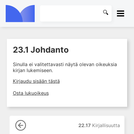
ETUSIVU
23.1 Johdanto
1. Farmakokinetiikan käsitteet
KIRJASTO
ja sovellutukset lääkehoitoon
Sinulla ei valitettavasti näytä olevan oikeuksia
2. Lääkkeiden antotavat
OHJEET
kirjan lukemiseen.
3. Lääkeaineen pitoisuuden ja
vaikutuksen suhde
KIRJAUDU SISÄÄN
Kirjaudu sisään tästä
4. Lääkeaineiden haitalliset
Osta lukuoikeus
yhteisvaikutukset
5. Farmakogeneettiset
yksilövaihtelut
6. Lääkeaineiden
pitoisuusmittaukset
22.17
Kirjallisuutta