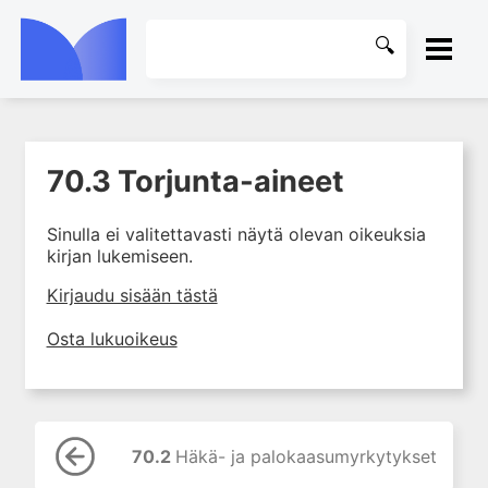
ETUSIVU
70.3 Torjunta-aineet
1. Farmakokinetiikan käsitteet
KIRJASTO
ja sovellutukset lääkehoitoon
Sinulla ei valitettavasti näytä olevan oikeuksia
2. Lääkkeiden antotavat
OHJEET
kirjan lukemiseen.
3. Lääkeaineen pitoisuuden ja
vaikutuksen suhde
KIRJAUDU SISÄÄN
Kirjaudu sisään tästä
4. Lääkeaineiden haitalliset
Osta lukuoikeus
yhteisvaikutukset
5. Farmakogeneettiset
yksilövaihtelut
6. Lääkeaineiden
pitoisuusmittaukset
70.2
Häkä- ja palokaasumyrkytykset