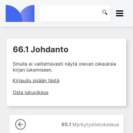
ETUSIVU
66.1 Johdanto
1. Farmakokinetiikan käsitteet
KIRJASTO
ja sovellutukset lääkehoitoon
Sinulla ei valitettavasti näytä olevan oikeuksia
2. Lääkkeiden antotavat
OHJEET
kirjan lukemiseen.
3. Lääkeaineen pitoisuuden ja
vaikutuksen suhde
KIRJAUDU SISÄÄN
Kirjaudu sisään tästä
4. Lääkeaineiden haitalliset
Osta lukuoikeus
yhteisvaikutukset
5. Farmakogeneettiset
yksilövaihtelut
6. Lääkeaineiden
pitoisuusmittaukset
65.1
Myrkytystietokeskus