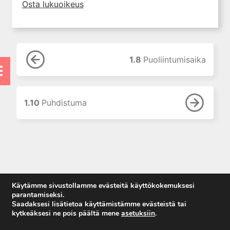
Osta lukuoikeus
1.8 Puoliintumisaika
1.9 Kumuloituminen
1.10 Puhdistuma
1.11 Annoksesta riippuvainen
1.8
Puoliintumisaika
farmakokinetiikka
1.12 Kyllästysannos ja
ylläpitoannos
1.10
Puhdistuma
1.13 Kirjallisuutta
2. Lääkkeiden antotavat
3. Lääkeaineen pitoisuuden ja
vaikutuksen suhde
4. Lääkeaineiden haitalliset
yhteisvaikutukset
Käytämme sivustollamme evästeitä käyttökokemuksesi
parantamiseksi.
5. Farmakogeneettiset
Saadaksesi lisätietoa käyttämistämme evästeistä tai
yksilövaihtelut
kytkeäksesi ne pois päältä mene
asetuksiin
.
6. Lääkeaineiden
Anna palautetta