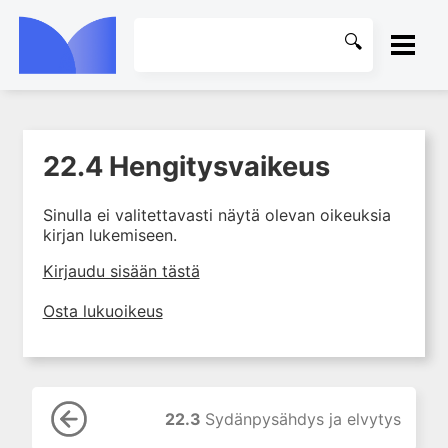
ETUSIVU
22.4 Hengitysvaikeus
1. Farmakokinetiikan käsitteet
KIRJASTO
ja sovellutukset lääkehoitoon
Sinulla ei valitettavasti näytä olevan oikeuksia
2. Lääkkeiden antotavat
OHJEET
kirjan lukemiseen.
3. Lääkeaineen pitoisuuden ja
vaikutuksen suhde
KIRJAUDU SISÄÄN
Kirjaudu sisään tästä
4. Lääkeaineiden haitalliset
Osta lukuoikeus
yhteisvaikutukset
5. Farmakogeneettiset
yksilövaihtelut
6. Lääkeaineiden
pitoisuusmittaukset
22.3
Sydänpysähdys ja elvytys