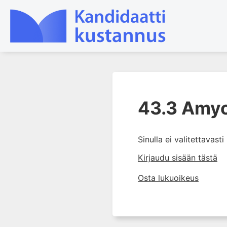
1. Farmakokinetiikan käsitteet
ja sovellutukset lääkehoitoon
43.3 Amyot
2. Lääkkeiden antotavat
3. Lääkeaineen pitoisuuden ja
Sinulla ei valitettavast
vaikutuksen suhde
Kirjaudu sisään tästä
4. Lääkeaineiden haitalliset
yhteisvaikutukset
Osta lukuoikeus
5. Farmakogeneettiset
yksilövaihtelut
6. Lääkeaineiden
pitoisuusmittaukset