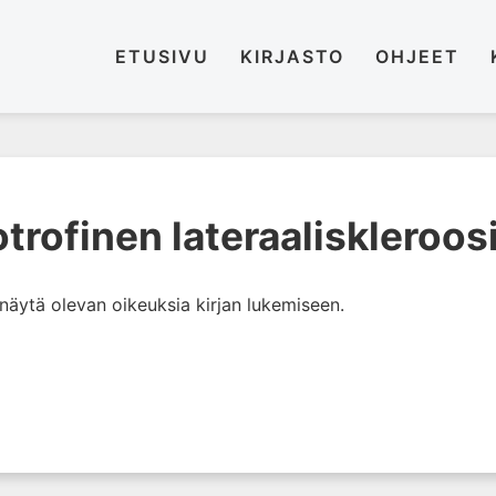
ETUSIVU
KIRJASTO
OHJEET
rofinen lateraaliskleroos
i näytä olevan oikeuksia kirjan lukemiseen.