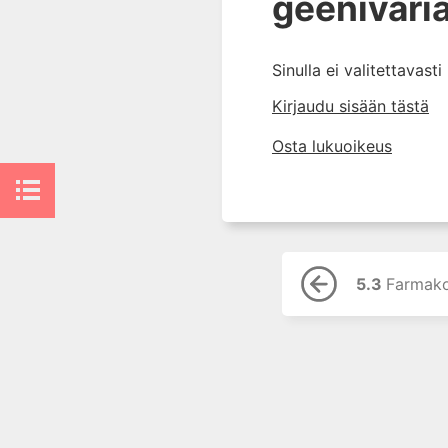
geenivaria
5.2 Farmakokinetiikkaan
vaikuttavat geenimuutokset
5.3 Farmakodynaamiset
Sinulla ei valitettavast
geenivariantit
Kirjaudu sisään tästä
5.4 Muut lääkevasteeseen
vaikuttavat geenivariantit
Osta lukuoikeus
5.5 Kliininen
farmakogenetiikka
5.6 Kirjallisuutta
6. Lääkeaineiden
pitoisuusmittaukset
5.3
Farmako
7. Lääkehoidon erityispiirteet
lapsilla
8. Uusi painos: Lääkehoito
raskauden ja imetyksen aikana
9. Lääkehoidon erityispiirteet
vanhuksilla