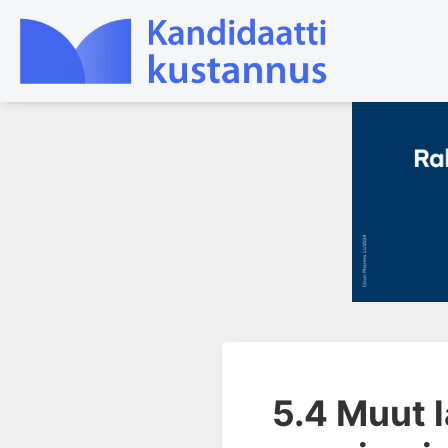
1. Farmakokinetiikan käsitteet
ja sovellutukset lääkehoitoon
2. Lääkkeiden antotavat
3. Lääkeaineen pitoisuuden ja
vaikutuksen suhde
4. Lääkeaineiden haitalliset
yhteisvaikutukset
5. Farmakogeneettiset
yksilövaihtelut
5.4 Muut 
5.1 Farmakogenetiikan
perusteet