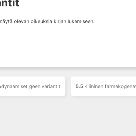
ntit
i näytä olevan oikeuksia kirjan lukemiseen.
dynaamiset geenivariantit
5.5
Kliininen farmakogenet