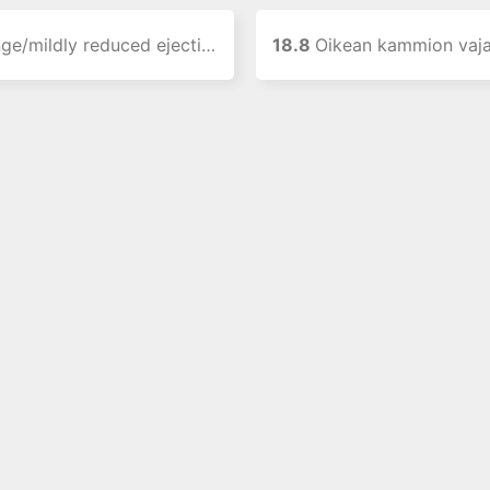
y reduced ejection fraction (HFmrEF) vajaatoiminta
18.8
Oikean kammion vajaatoi