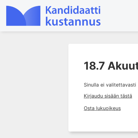
1. Farmakokinetiikan käsitteet
ja sovellutukset lääkehoitoon
18.7 Akuu
2. Lääkkeiden antotavat
3. Lääkeaineen pitoisuuden ja
Sinulla ei valitettavast
vaikutuksen suhde
Kirjaudu sisään tästä
4. Lääkeaineiden haitalliset
yhteisvaikutukset
Osta lukuoikeus
5. Farmakogeneettiset
yksilövaihtelut
6. Lääkeaineiden
pitoisuusmittaukset