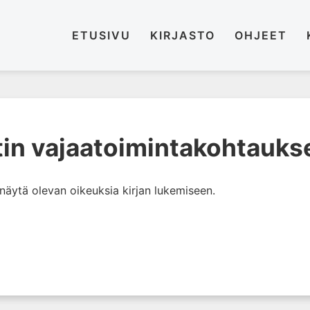
ETUSIVU
KIRJASTO
OHJEET
tin vajaatoimintakohtauks
i näytä olevan oikeuksia kirjan lukemiseen.