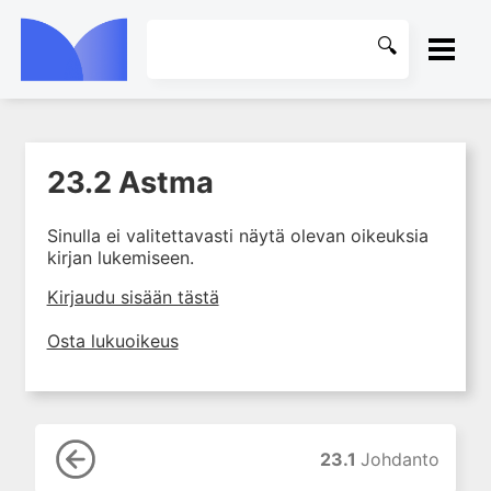
ETUSIVU
23.2 Astma
1. Farmakokinetiikan käsitteet
KIRJASTO
ja sovellutukset lääkehoitoon
Sinulla ei valitettavasti näytä olevan oikeuksia
2. Lääkkeiden antotavat
OHJEET
kirjan lukemiseen.
3. Lääkeaineen pitoisuuden ja
vaikutuksen suhde
KIRJAUDU SISÄÄN
Kirjaudu sisään tästä
4. Lääkeaineiden haitalliset
Osta lukuoikeus
yhteisvaikutukset
5. Farmakogeneettiset
yksilövaihtelut
6. Lääkeaineiden
pitoisuusmittaukset
23.1
Johdanto