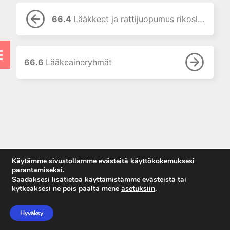
7. Lääkehoidon erityispiirteet
lapsilla
66.4
Lääkkeet ja rattijuopumus rikoslain mukaan
8. Uusi painos: Lääkehoito
raskauden ja imetyksen aikana
9. Lääkehoidon erityispiirteet
vanhuksilla
66.6
Lääkeaineryhmät
10. Lääkkeiden käyttö
munuaisten vajaatoiminnassa
11. Lääkkeiden käyttö
maksatautien yhteydessä
12. Oheissairauksien vaikutus
lääkehoitoon
13. Hoitomyöntyvyydestä
Käytämme sivustollamme evästeitä käyttökokemuksesi
omahoidon tukemiseen
parantamiseksi.
Saadaksesi lisätietoa käyttämistämme evästeistä tai
14. Uusi painos: Lääkkeen
kytkeäksesi ne pois päältä mene
asetuksiin
.
rationaalinen valinta ja
Anna palautetta
määrääminen
Tietosuojaseloste
Hyväksy
15. Lääkkeiden kulutus ja
Käyttöehdot
lääkekorvaukset