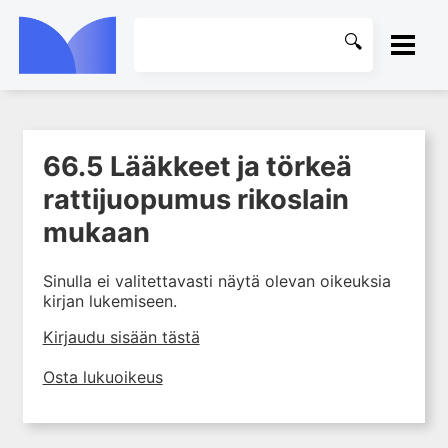
ETUSIVU
66.5 Lääkkeet ja törkeä
1. Farmakokinetiikan käsitteet
KIRJASTO
ja sovellutukset lääkehoitoon
rattijuopumus rikoslain
2. Lääkkeiden antotavat
OHJEET
mukaan
3. Lääkeaineen pitoisuuden ja
vaikutuksen suhde
KIRJAUDU SISÄÄN
Sinulla ei valitettavasti näytä olevan oikeuksia
4. Lääkeaineiden haitalliset
kirjan lukemiseen.
yhteisvaikutukset
Kirjaudu sisään tästä
5. Farmakogeneettiset
yksilövaihtelut
Osta lukuoikeus
6. Lääkeaineiden
pitoisuusmittaukset