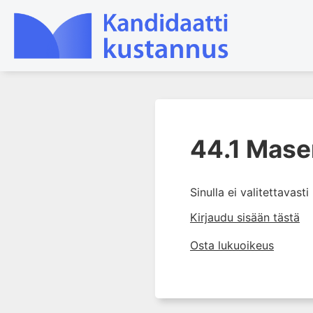
1. Farmakokinetiikan käsitteet
ja sovellutukset lääkehoitoon
44.1 Mase
2. Lääkkeiden antotavat
3. Lääkeaineen pitoisuuden ja
Sinulla ei valitettavast
vaikutuksen suhde
Kirjaudu sisään tästä
4. Lääkeaineiden haitalliset
yhteisvaikutukset
Osta lukuoikeus
5. Farmakogeneettiset
yksilövaihtelut
6. Lääkeaineiden
pitoisuusmittaukset