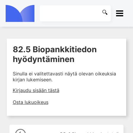
ETUSIVU
82.5 Biopankkitiedon
1. Farmakokinetiikan käsitteet
KIRJASTO
ja sovellutukset lääkehoitoon
hyödyntäminen
2. Lääkkeiden antotavat
OHJEET
Sinulla ei valitettavasti näytä olevan oikeuksia
3. Lääkeaineen pitoisuuden ja
kirjan lukemiseen.
vaikutuksen suhde
KIRJAUDU SISÄÄN
4. Lääkeaineiden haitalliset
Kirjaudu sisään tästä
yhteisvaikutukset
Osta lukuoikeus
5. Farmakogeneettiset
yksilövaihtelut
6. Lääkeaineiden
pitoisuusmittaukset