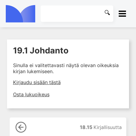
ETUSIVU
19.1 Johdanto
1. Farmakokinetiikan käsitteet
KIRJASTO
ja sovellutukset lääkehoitoon
Sinulla ei valitettavasti näytä olevan oikeuksia
2. Lääkkeiden antotavat
OHJEET
kirjan lukemiseen.
3. Lääkeaineen pitoisuuden ja
vaikutuksen suhde
KIRJAUDU SISÄÄN
Kirjaudu sisään tästä
4. Lääkeaineiden haitalliset
Osta lukuoikeus
yhteisvaikutukset
5. Farmakogeneettiset
yksilövaihtelut
6. Lääkeaineiden
pitoisuusmittaukset
18.15
Kirjallisuutta