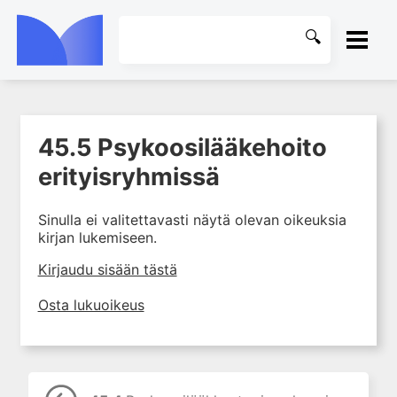
ETUSIVU
45.5 Psykoosilääkehoito
1. Farmakokinetiikan käsitteet
KIRJASTO
ja sovellutukset lääkehoitoon
erityisryhmissä
2. Lääkkeiden antotavat
OHJEET
Sinulla ei valitettavasti näytä olevan oikeuksia
3. Lääkeaineen pitoisuuden ja
kirjan lukemiseen.
vaikutuksen suhde
KIRJAUDU SISÄÄN
4. Lääkeaineiden haitalliset
Kirjaudu sisään tästä
yhteisvaikutukset
Osta lukuoikeus
5. Farmakogeneettiset
yksilövaihtelut
6. Lääkeaineiden
pitoisuusmittaukset