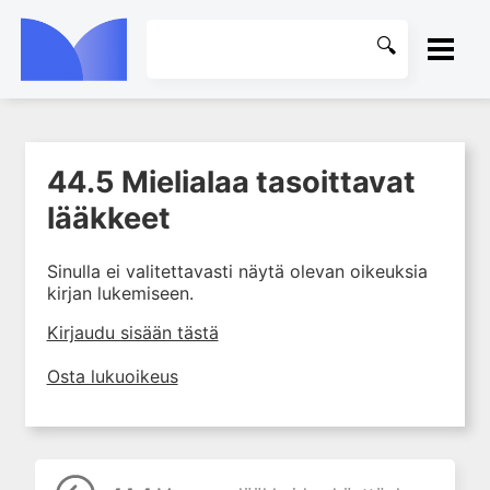
ETUSIVU
44.5 Mielialaa tasoittavat
1. Farmakokinetiikan käsitteet
KIRJASTO
ja sovellutukset lääkehoitoon
lääkkeet
2. Lääkkeiden antotavat
OHJEET
Sinulla ei valitettavasti näytä olevan oikeuksia
3. Lääkeaineen pitoisuuden ja
kirjan lukemiseen.
vaikutuksen suhde
KIRJAUDU SISÄÄN
4. Lääkeaineiden haitalliset
Kirjaudu sisään tästä
yhteisvaikutukset
Osta lukuoikeus
5. Farmakogeneettiset
yksilövaihtelut
6. Lääkeaineiden
pitoisuusmittaukset