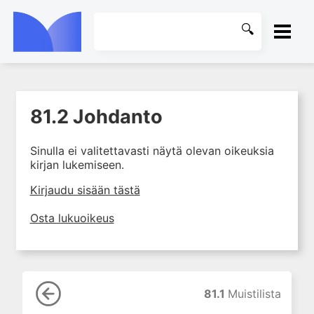
ETUSIVU
81.2 Johdanto
1. Farmakokinetiikan käsitteet
KIRJASTO
ja sovellutukset lääkehoitoon
Sinulla ei valitettavasti näytä olevan oikeuksia
2. Lääkkeiden antotavat
OHJEET
kirjan lukemiseen.
3. Lääkeaineen pitoisuuden ja
vaikutuksen suhde
KIRJAUDU SISÄÄN
Kirjaudu sisään tästä
4. Lääkeaineiden haitalliset
Osta lukuoikeus
yhteisvaikutukset
5. Farmakogeneettiset
yksilövaihtelut
6. Lääkeaineiden
pitoisuusmittaukset
81.1
Muistilista