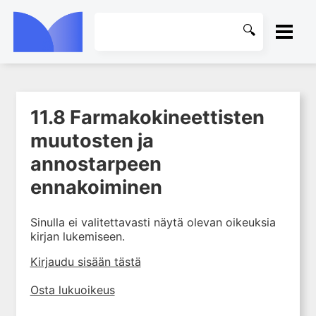
ETUSIVU
11.8 Farmakokineettisten
1. Farmakokinetiikan käsitteet
KIRJASTO
ja sovellutukset lääkehoitoon
muutosten ja
2. Lääkkeiden antotavat
OHJEET
annostarpeen
3. Lääkeaineen pitoisuuden ja
ennakoiminen
vaikutuksen suhde
KIRJAUDU SISÄÄN
4. Lääkeaineiden haitalliset
Sinulla ei valitettavasti näytä olevan oikeuksia
yhteisvaikutukset
kirjan lukemiseen.
5. Farmakogeneettiset
yksilövaihtelut
Kirjaudu sisään tästä
6. Lääkeaineiden
Osta lukuoikeus
pitoisuusmittaukset