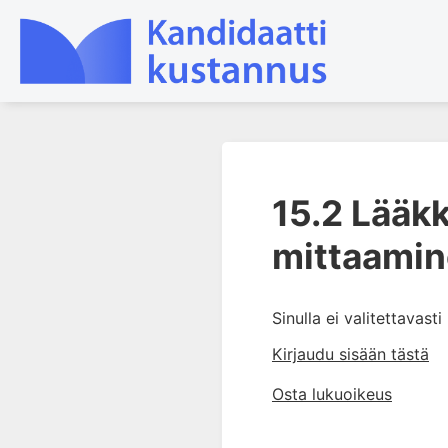
1. Farmakokinetiikan käsitteet
ja sovellutukset lääkehoitoon
15.2 Lääk
2. Lääkkeiden antotavat
mittaami
3. Lääkeaineen pitoisuuden ja
vaikutuksen suhde
4. Lääkeaineiden haitalliset
Sinulla ei valitettavast
yhteisvaikutukset
Kirjaudu sisään tästä
5. Farmakogeneettiset
yksilövaihtelut
Osta lukuoikeus
6. Lääkeaineiden
pitoisuusmittaukset