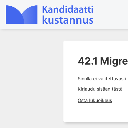
1. Farmakokinetiikan käsitteet
ja sovellutukset lääkehoitoon
42.1 Migr
2. Lääkkeiden antotavat
3. Lääkeaineen pitoisuuden ja
Sinulla ei valitettavast
vaikutuksen suhde
Kirjaudu sisään tästä
4. Lääkeaineiden haitalliset
yhteisvaikutukset
Osta lukuoikeus
5. Farmakogeneettiset
yksilövaihtelut
6. Lääkeaineiden
pitoisuusmittaukset