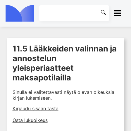
ETUSIVU
11.5 Lääkkeiden valinnan ja
1. Farmakokinetiikan käsitteet
KIRJASTO
ja sovellutukset lääkehoitoon
annostelun
2. Lääkkeiden antotavat
OHJEET
yleisperiaatteet
3. Lääkeaineen pitoisuuden ja
maksapotilailla
vaikutuksen suhde
KIRJAUDU SISÄÄN
4. Lääkeaineiden haitalliset
Sinulla ei valitettavasti näytä olevan oikeuksia
yhteisvaikutukset
kirjan lukemiseen.
5. Farmakogeneettiset
yksilövaihtelut
Kirjaudu sisään tästä
6. Lääkeaineiden
Osta lukuoikeus
pitoisuusmittaukset