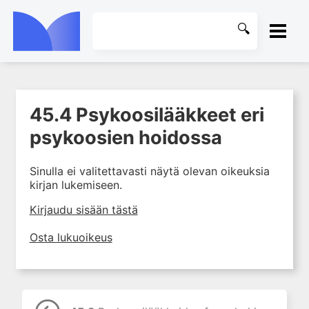
ETUSIVU
45.4 Psykoosilääkkeet eri
1. Farmakokinetiikan käsitteet
KIRJASTO
ja sovellutukset lääkehoitoon
psykoosien hoidossa
2. Lääkkeiden antotavat
OHJEET
Sinulla ei valitettavasti näytä olevan oikeuksia
3. Lääkeaineen pitoisuuden ja
kirjan lukemiseen.
vaikutuksen suhde
KIRJAUDU SISÄÄN
4. Lääkeaineiden haitalliset
Kirjaudu sisään tästä
yhteisvaikutukset
Osta lukuoikeus
5. Farmakogeneettiset
yksilövaihtelut
6. Lääkeaineiden
pitoisuusmittaukset