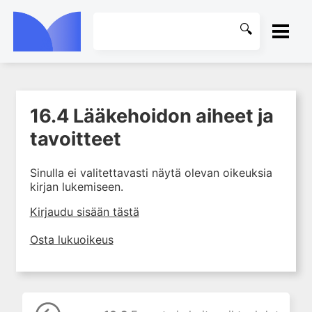
ETUSIVU
16.4 Lääkehoidon aiheet ja
1. Farmakokinetiikan käsitteet
KIRJASTO
ja sovellutukset lääkehoitoon
tavoitteet
2. Lääkkeiden antotavat
OHJEET
Sinulla ei valitettavasti näytä olevan oikeuksia
3. Lääkeaineen pitoisuuden ja
kirjan lukemiseen.
vaikutuksen suhde
KIRJAUDU SISÄÄN
4. Lääkeaineiden haitalliset
Kirjaudu sisään tästä
yhteisvaikutukset
Osta lukuoikeus
5. Farmakogeneettiset
yksilövaihtelut
6. Lääkeaineiden
pitoisuusmittaukset