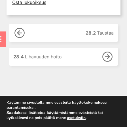
7. Lääkehoidon erityispiirteet
Osta lukuoikeus
lapsilla
8. Uusi painos: Lääkehoito
raskauden ja imetyksen aikana
9. Lääkehoidon erityispiirteet
28.2
Taustaa
vanhuksilla
10. Lääkkeiden käyttö
munuaisten vajaatoiminnassa
28.4
Lihavuuden hoito
11. Lääkkeiden käyttö
maksatautien yhteydessä
12. Oheissairauksien vaikutus
lääkehoitoon
13. Hoitomyöntyvyydestä
omahoidon tukemiseen
14. Uusi painos: Lääkkeen
Käytämme sivustollamme evästeitä käyttökokemuksesi
rationaalinen valinta ja
parantamiseksi.
määrääminen
Saadaksesi lisätietoa käyttämistämme evästeistä tai
kytkeäksesi ne pois päältä mene
asetuksiin
.
15. Lääkkeiden kulutus ja
Anna palautetta
lääkekorvaukset