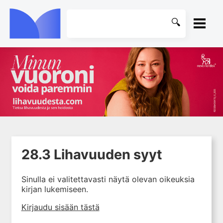
ETUSIVU
1. Farmakokinetiikan käsitteet
KIRJASTO
ja sovellutukset lääkehoitoon
2. Lääkkeiden antotavat
OHJEET
3. Lääkeaineen pitoisuuden ja
vaikutuksen suhde
KIRJAUDU SISÄÄN
4. Lääkeaineiden haitalliset
28.3 Lihavuuden syyt
yhteisvaikutukset
5. Farmakogeneettiset
Sinulla ei valitettavasti näytä olevan oikeuksia
yksilövaihtelut
kirjan lukemiseen.
6. Lääkeaineiden
Kirjaudu sisään tästä
pitoisuusmittaukset