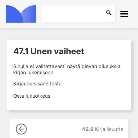
ETUSIVU
47.1 Unen vaiheet
1. Farmakokinetiikan käsitteet
KIRJASTO
ja sovellutukset lääkehoitoon
Sinulla ei valitettavasti näytä olevan oikeuksia
2. Lääkkeiden antotavat
OHJEET
kirjan lukemiseen.
3. Lääkeaineen pitoisuuden ja
vaikutuksen suhde
KIRJAUDU SISÄÄN
Kirjaudu sisään tästä
4. Lääkeaineiden haitalliset
Osta lukuoikeus
yhteisvaikutukset
5. Farmakogeneettiset
yksilövaihtelut
6. Lääkeaineiden
pitoisuusmittaukset
46.6
Kirjallisuutta