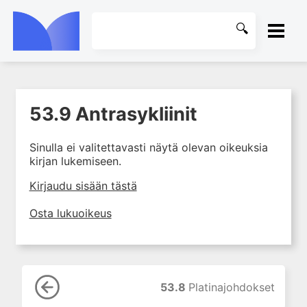
ETUSIVU
53.9 Antrasykliinit
1. Farmakokinetiikan käsitteet
KIRJASTO
ja sovellutukset lääkehoitoon
Sinulla ei valitettavasti näytä olevan oikeuksia
2. Lääkkeiden antotavat
OHJEET
kirjan lukemiseen.
3. Lääkeaineen pitoisuuden ja
vaikutuksen suhde
KIRJAUDU SISÄÄN
Kirjaudu sisään tästä
4. Lääkeaineiden haitalliset
Osta lukuoikeus
yhteisvaikutukset
5. Farmakogeneettiset
yksilövaihtelut
6. Lääkeaineiden
pitoisuusmittaukset
53.8
Platinajohdokset