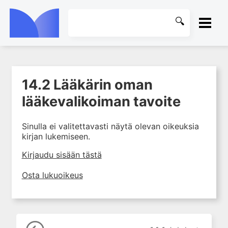
ETUSIVU
14.2 Lääkärin oman
1. Farmakokinetiikan käsitteet
KIRJASTO
ja sovellutukset lääkehoitoon
lääkevalikoiman tavoite
2. Lääkkeiden antotavat
OHJEET
Sinulla ei valitettavasti näytä olevan oikeuksia
3. Lääkeaineen pitoisuuden ja
kirjan lukemiseen.
vaikutuksen suhde
KIRJAUDU SISÄÄN
4. Lääkeaineiden haitalliset
Kirjaudu sisään tästä
yhteisvaikutukset
Osta lukuoikeus
5. Farmakogeneettiset
yksilövaihtelut
6. Lääkeaineiden
pitoisuusmittaukset