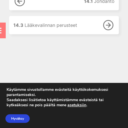
7. Lääkehoidon erityispiirteet
14.1
Johdanto
lapsilla
8. Uusi painos: Lääkehoito
raskauden ja imetyksen aikana
14.3
Lääkevalinnan perusteet
9. Lääkehoidon erityispiirteet
vanhuksilla
10. Lääkkeiden käyttö
munuaisten vajaatoiminnassa
11. Lääkkeiden käyttö
maksatautien yhteydessä
12. Oheissairauksien vaikutus
lääkehoitoon
13. Hoitomyöntyvyydestä
Käytämme sivustollamme evästeitä käyttökokemuksesi
omahoidon tukemiseen
parantamiseksi.
Saadaksesi lisätietoa käyttämistämme evästeistä tai
14. Uusi painos: Lääkkeen
kytkeäksesi ne pois päältä mene
asetuksiin
.
rationaalinen valinta ja
Anna palautetta
määrääminen
Tietosuojaseloste
Hyväksy
14.1 Johdanto
Käyttöehdot