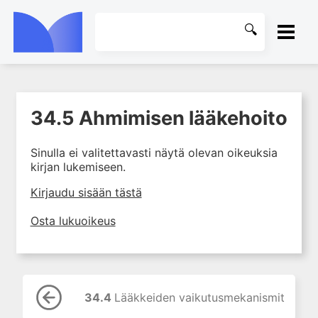
ETUSIVU
34.5 Ahmimisen lääkehoito
1. Farmakokinetiikan käsitteet
KIRJASTO
ja sovellutukset lääkehoitoon
Sinulla ei valitettavasti näytä olevan oikeuksia
2. Lääkkeiden antotavat
OHJEET
kirjan lukemiseen.
3. Lääkeaineen pitoisuuden ja
vaikutuksen suhde
KIRJAUDU SISÄÄN
Kirjaudu sisään tästä
4. Lääkeaineiden haitalliset
Osta lukuoikeus
yhteisvaikutukset
5. Farmakogeneettiset
yksilövaihtelut
6. Lääkeaineiden
pitoisuusmittaukset
34.4
Lääkkeiden vaikutusmekanismit