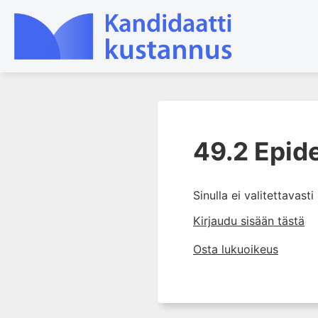
1. Farmakokinetiikan käsitteet
ja sovellutukset lääkehoitoon
49.2 Epid
2. Lääkkeiden antotavat
3. Lääkeaineen pitoisuuden ja
Sinulla ei valitettavast
vaikutuksen suhde
Kirjaudu sisään tästä
4. Lääkeaineiden haitalliset
yhteisvaikutukset
Osta lukuoikeus
5. Farmakogeneettiset
yksilövaihtelut
6. Lääkeaineiden
pitoisuusmittaukset