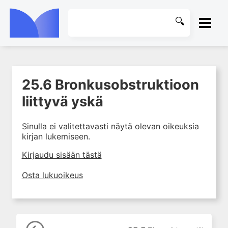
ETUSIVU
25.6 Bronkusobstruktioon
1. Farmakokinetiikan käsitteet
KIRJASTO
ja sovellutukset lääkehoitoon
liittyvä yskä
2. Lääkkeiden antotavat
OHJEET
Sinulla ei valitettavasti näytä olevan oikeuksia
3. Lääkeaineen pitoisuuden ja
kirjan lukemiseen.
vaikutuksen suhde
KIRJAUDU SISÄÄN
4. Lääkeaineiden haitalliset
Kirjaudu sisään tästä
yhteisvaikutukset
Osta lukuoikeus
5. Farmakogeneettiset
yksilövaihtelut
6. Lääkeaineiden
pitoisuusmittaukset