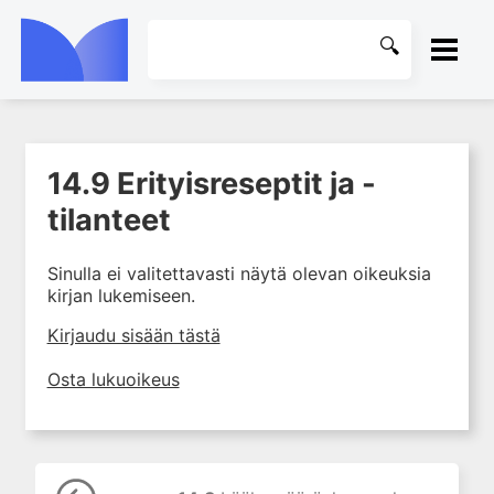
ETUSIVU
14.9 Erityisreseptit ja -
1. Farmakokinetiikan käsitteet
KIRJASTO
ja sovellutukset lääkehoitoon
tilanteet
2. Lääkkeiden antotavat
OHJEET
Sinulla ei valitettavasti näytä olevan oikeuksia
3. Lääkeaineen pitoisuuden ja
kirjan lukemiseen.
vaikutuksen suhde
KIRJAUDU SISÄÄN
4. Lääkeaineiden haitalliset
Kirjaudu sisään tästä
yhteisvaikutukset
Osta lukuoikeus
5. Farmakogeneettiset
yksilövaihtelut
6. Lääkeaineiden
pitoisuusmittaukset